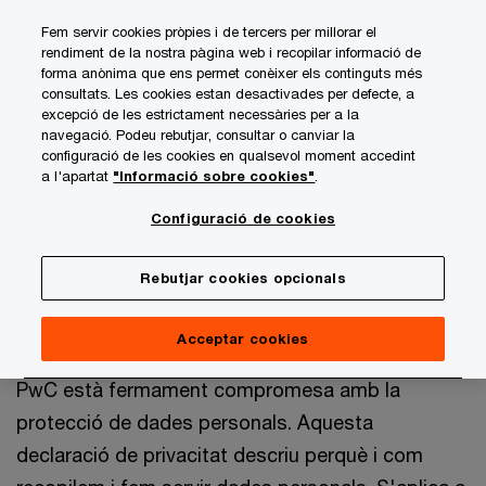
Skip
Skip
Fem servir cookies pròpies i de tercers per millorar el
to
to
rendiment de la nostra pàgina web i recopilar informació de
content
footer
forma anònima que ens permet conèixer els continguts més
PwC Andorra
Coneix-nos
Declaració de privacitat - PwC
consultats. Les cookies estan desactivades per defecte, a
excepció de les estrictament necessàries per a la
navegació. Podeu rebutjar, consultar o canviar la
Declaració de privacitat
configuració de les cookies en qualsevol moment accedint
a l'apartat
"Informació sobre cookies"
.
Configuració de cookies
Rebutjar cookies opcionals
Introducció
Acceptar cookies
PwC està fermament compromesa amb la
protecció de dades personals. Aquesta
declaració de privacitat descriu perquè i com